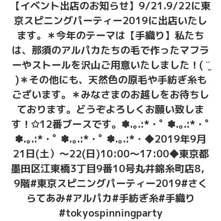
【イベント出店のお知らせ】9/21.9/22に東
京スピニングパーティー2019に出店いたし
ます。＊今年のテーマは【手織り】私たち
は、那須のアルパカたちの毛で作ったマフラ
ーやストールを沢山ご用意いたしました！( ¨̮
)＊その他にも、天然色の原毛や手紡ぎ糸も
ございます。＊みなさまのお越しをお待ちし
ております。どうぞよろしくお願い致しま
す！✩12番ブースです。✽.｡.:*・ﾟ ✽.｡.:*・ﾟ
✽.｡.:*・ﾟ ✽.｡.:*・ﾟ ✽.｡.:*・◆2019年9月
21日(土）〜22(日)10:00〜17:00◆東京都
墨田区江東橋3丁目9番10号丸井錦糸町店8，
9階#東京スピニングパーティー2019#さく
らてあみ#アルパカ#手紡ぎ糸#手織り
#tokyospinningparty