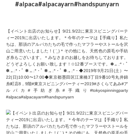
#alpaca#alpacayarn#handspunyarn
【イベント出店のお知らせ】9/21.9/22に東京スピニングパーテ
ィー2019に出店いたします。＊今年のテーマは【手織り】私た
ちは、那須のアルパカたちの毛で作ったマフラーやストールを沢
山ご用意いたしました！( ¨̮ )＊その他にも、天然色の原毛や手紡
ぎ糸もございます。＊みなさまのお越しをお待ちしております。
どうぞよろしくお願い致します！✩12番ブースです。✽.｡.:*・ﾟ
✽.｡.:*・ﾟ ✽.｡.:*・ﾟ ✽.｡.:*・ﾟ ✽.｡.:*・◆2019年9月21日(土）〜
22(日)10:00〜17:00◆東京都墨田区江東橋3丁目9番10号丸井錦
糸町店8，9階#東京スピニングパーティー2019#さくらてあみ#ア
ルパカ#手紡ぎ糸#手織り#tokyospinningparty
#alpaca#alpacayarn#handspunyarn